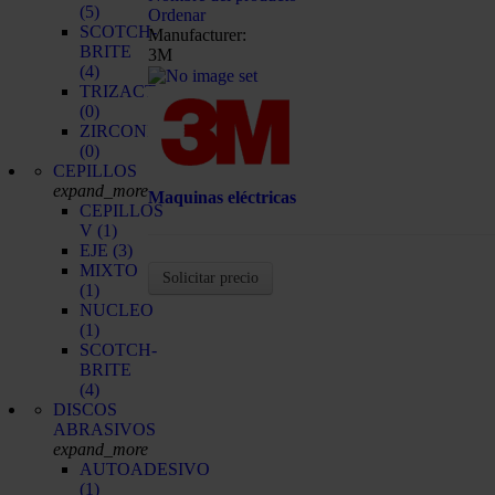
(5)
Ordenar
SCOTCH-
Manufacturer:
BRITE
3M
(4)
TRIZACT
(0)
ZIRCONIO
(0)
CEPILLOS
expand_more
Maquinas eléctricas
CEPILLOS
V
(1)
EJE
(3)
MIXTO
Solicitar precio
(1)
NUCLEO
(1)
SCOTCH-
BRITE
(4)
DISCOS
ABRASIVOS
expand_more
AUTOADESIVO
(1)