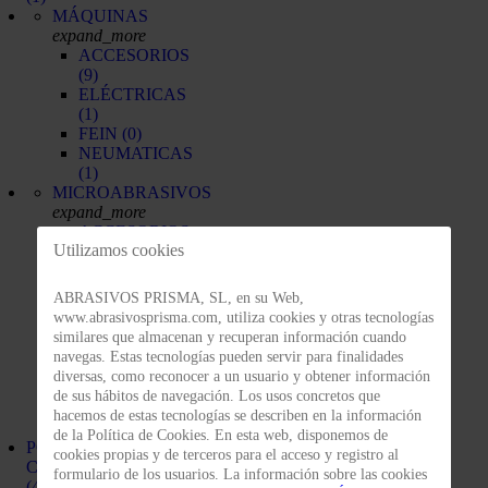
MÁQUINAS
expand_more
ACCESORIOS
(9)
ELÉCTRICAS
(1)
FEIN
(0)
NEUMATICAS
(1)
MICROABRASIVOS
expand_more
ACCESORIOS
Utilizamos cookies
(0)
COMPUESTOS
FINESSE-
ABRASIVOS PRISMA, SL, en su Web,
IT
(0)
www.abrasivosprisma.com, utiliza cookies y otras tecnologías
DISCOS
similares que almacenan y recuperan información cuando
(0)
navegas. Estas tecnologías pueden servir para finalidades
HOJAS
diversas, como reconocer a un usuario y obtener información
(0)
de sus hábitos de navegación. Los usos concretos que
ROLLOS
hacemos de estas tecnologías se describen en la información
(0)
de la Política de Cookies. En esta web, disponemos de
POLEAS DE
cookies propias y de terceros para el acceso y registro al
CONTACTO
formulario de los usuarios. La información sobre las cookies
(4)