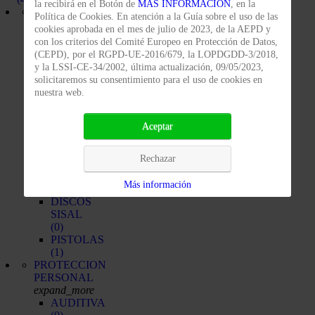
la recibirá en el Botón de
MAS INFORMACIÓN
, en la
PRODUCTOS
Política de Cookies. En atención a la Guía sobre el uso de las
PULIMENTACIÓN
cookies aprobada en el mes de julio de 2023, de la AEPD y
expand_more
con los criterios del Comité Europeo en Protección de Datos,
DISCOS
(CEPD), por el RGPD-UE-2016/679, la LOPDGDD-3/2018,
ALGODÓN
y la LSSI-CE-34/2002, última actualización, 09/05/2023,
(0)
solicitaremos su consentimiento para el uso de cookies en
DISCOS
nuestra web.
ALGODÓN-
SISAL
(0)
Aceptar
DISCOS
ALGODÓN-
Rechazar
SISAL
VENTILADO
Más información
(0)
DISCOS
SISAL
(0)
PISTOLAS
(1)
PROTECCION
PERSONAL
expand_more
AUDITIVA