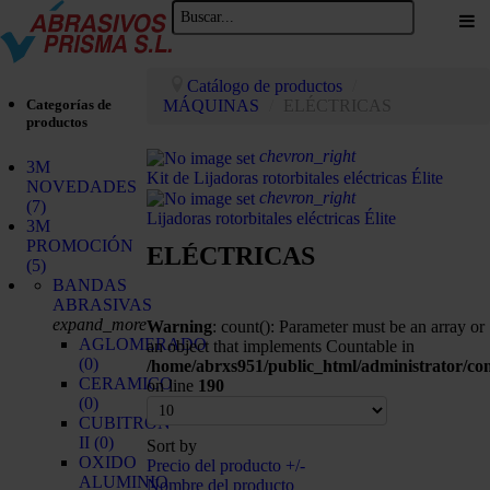
Catálogo de productos
/
Categorías de
MÁQUINAS
/
ELÉCTRICAS
productos
chevron_right
3M
Kit de Lijadoras rotorbitales eléctricas Élite
NOVEDADES
chevron_right
(7)
Lijadoras rotorbitales eléctricas Élite
3M
PROMOCIÓN
ELÉCTRICAS
(5)
BANDAS
ABRASIVAS
expand_more
Warning
: count(): Parameter must be an array or
AGLOMERADO
an object that implements Countable in
(0)
/home/abrxs951/public_html/administrator/c
CERAMICO
on line
190
(0)
CUBITRON
II
(0)
Sort by
OXIDO
Precio del producto +/-
ALUMINIO
Nombre del producto