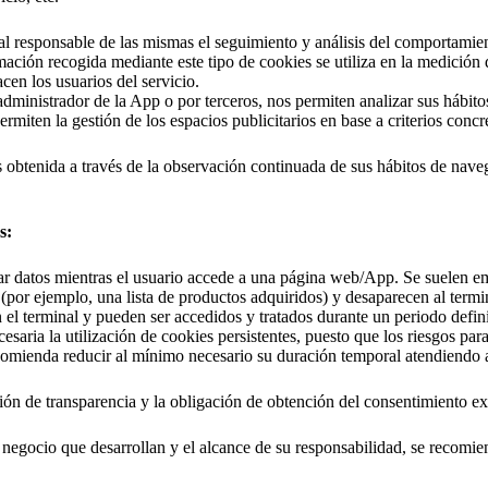
al responsable de las mismas el seguimiento y análisis del comportamien
mación recogida mediante este tipo de cookies se utiliza en la medición d
cen los usuarios del servicio.
 administrador de la App o por terceros, nos permiten analizar sus hábi
rmiten la gestión de los espacios publicitarios en base a criterios concr
btenida a través de la observación continuada de sus hábitos de navegac
s:
r datos mientras el usuario accede a una página web/App. Se suelen em
 (por ejemplo, una lista de productos adquiridos) y desaparecen al termin
el terminal y pueden ser accedidos y tratados durante un periodo defin
esaria la utilización de cookies persistentes, puesto que los riesgos par
ecomienda reducir al mínimo necesario su duración temporal atendiendo a
ión de transparencia y la obligación de obtención del consentimiento exp
negocio que desarrollan y el alcance de su responsabilidad, se recomiend