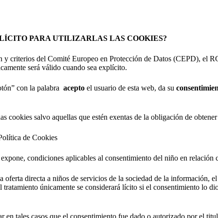
ÍCITO PARA UTILIZARLAS LAS COOKIES?
ión y criterios del Comité Europeo en Protección de Datos (CEPD), e
nicamente será válido cuando sea explícito.
tón” con la palabra
acepto
el usuario de esta web, da su
consentimien
 las cookies salvo aquellas que estén exentas de la obligación de obtene
Política de Cookies
pone, condiciones aplicables al consentimiento del niño en relación co
la oferta directa a niños de servicios de la sociedad de la información, e
tamiento únicamente se considerará lícito si el consentimiento lo dio o a
r en tales casos que el consentimiento fue dado o autorizado por el titula