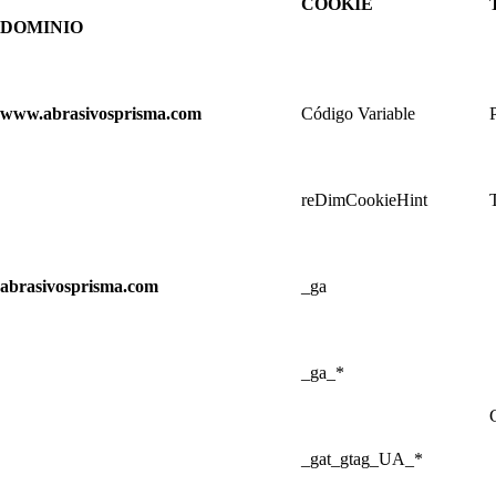
COOKIE
DOMINIO
www.abrasivosprisma.com
Código Variable
reDimCookieHint
abrasivosprisma.com
_ga
_ga_*
_gat_gtag_UA_*