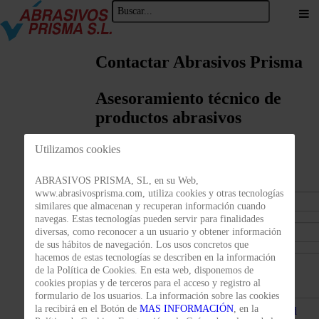
Contactar Abrasivos Prisma
Asesoramiento técnico de
productos abrasivos
Utilizamos cookies
T: 93 462 04 88
ABRASIVOS PRISMA, SL, en su Web,
www.abrasivosprisma.com, utiliza cookies y otras tecnologías
similares que almacenan y recuperan información cuando
navegas. Estas tecnologías pueden servir para finalidades
diversas, como reconocer a un usuario y obtener información
de sus hábitos de navegación. Los usos concretos que
hacemos de estas tecnologías se describen en la información
de la Política de Cookies. En esta web, disponemos de
cookies propias y de terceros para el acceso y registro al
formulario de los usuarios. La información sobre las cookies
la recibirá en el Botón de
MAS INFORMACIÓN
, en la
He leído y acepto la
política de privacidad