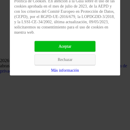
Política de Cookies. En atención a la Guía sobre el uso de las
cookies aprobada en el mes de julio de 2023, de la AEPD y
(*)
con los criterios del Comité Europeo en Protección de Datos,
(CEPD), por el RGPD-UE-2016/679, la LOPDGDD-3/2018,
y la LSSI-CE-34/2002, última actualización, 09/05/2023,
No soy un robot
solicitaremos su consentimiento para el uso de cookies en
nuestra web.
Aceptar
Enviar
Rechazar
2026 - Abrasivos Prisma | Transformadores y distribuidores de
abrasivos | Transformadores y distribuidores de abrasivos -
Política de
Más información
privacidad
-
Política de cookies
- Diseño por:
Mejorconweb