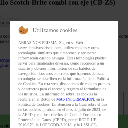
llo Scotch-Brite combi con eje (CB-ZS)
ncia:
itar precio
Utilizamos cookies
s construidos alternando láminas de lija y Scotch-Brite. Ofrece un cor
iones de desbarbado ligero.
ABRASIVOS PRISMA, SL, en su Web,
www.abrasivosprisma.com, utiliza cookies y otras
tecnologías similares que almacenan y recuperan
información cuando navegas. Estas tecnologías pueden
cripción
servir para finalidades diversas, como reconocer a un
ga una pregunta
usuario y obtener información de sus hábitos de
navegación. Los usos concretos que hacemos de estas
tecnologías se describen en la información de la Política
de Cookies. En esta web, disponemos de cookies propias
y de terceros para el acceso y registro al formulario de
los usuarios. La información sobre las cookies la
recibirá en el Botón de
MAS INFORMACIÓN
, en la
Referencia
Grano
Política de Cookies. En atención a la Guía sobre el uso
de las cookies aprobada en el mes de julio de 2023, de
la AEPD y con los criterios del Comité Europeo en
Protección de Datos, (CEPD), por el RGPD-UE-
2016/679, la LOPDGDD-3/2018, y la LSSI-CE-
los de 75mm x 45mm