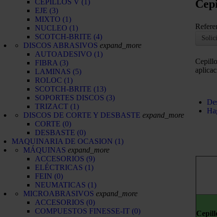
CEPILLOS V
(1)
Cepi
EJE
(3)
MIXTO
(1)
Refere
NUCLEO
(1)
SCOTCH-BRITE
(4)
Solic
DISCOS ABRASIVOS
expand_more
AUTOADESIVO
(1)
Cepillo
FIBRA
(3)
aplicac
LAMINAS
(5)
ROLOC
(1)
SCOTCH-BRITE
(13)
SOPORTES DISCOS
(3)
Des
TRIZACT
(1)
Ha
DISCOS DE CORTE Y DESBASTE
expand_more
CORTE
(0)
DESBASTE
(0)
MAQUINARIA DE OCASION
(1)
MÁQUINAS
expand_more
ACCESORIOS
(9)
ELÉCTRICAS
(1)
FEIN
(0)
NEUMATICAS
(1)
MICROABRASIVOS
expand_more
ACCESORIOS
(0)
COMPUESTOS FINESSE-IT
(0)
Cepil