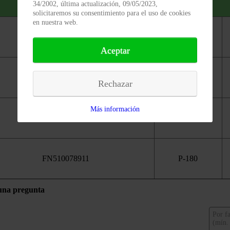
34/2002, última actualización, 09/05/2023,
solicitaremos su consentimiento para el uso de cookies
en nuestra web.
FN510078887
P-60
Aceptar
FN510078572
P-80
Rechazar
Más información
FN510078408
P-120
FN510078911
P-180
una pregunta