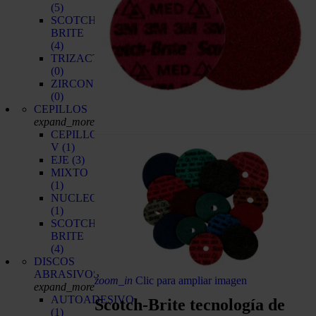
(5)
SCOTCH-
BRITE
(4)
TRIZACT
(0)
ZIRCONIO
(0)
CEPILLOS
expand_more
CEPILLOS
V
(1)
EJE
(3)
MIXTO
(1)
NUCLEO
(1)
SCOTCH-
BRITE
(4)
DISCOS
ABRASIVOS
zoom_in
Clic para ampliar imagen
expand_more
AUTOADESIVO
Scotch-Brite tecnología de
(1)