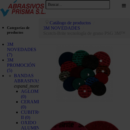
Catálogo de productos
/
Categorías de
3M NOVEDADES
/
productos
Scotch-Brite tecnología de grano PSG 3M™
3M
NOVEDADES
(7)
3M
PROMOCIÓN
(5)
BANDAS
ABRASIVAS
expand_more
AGLOMERADO
(0)
CERAMICO
(0)
CUBITRON
II
(0)
OXIDO
ALUMINIO