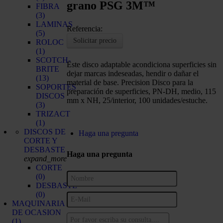
grano PSG 3M™
FIBRA
(3)
LAMINAS
Referencia:
(5)
Solicitar precio
ROLOC
(1)
SCOTCH-
Este disco adaptable acondiciona superficies sin
BRITE
dejar marcas indeseadas, hendir o dañar el
(13)
material de base. Precision Disco para la
SOPORTES
preparación de superficies, PN-DH, medio, 115
DISCOS
mm x NH, 25/interior, 100 unidades/estuche.
(3)
TRIZACT
(1)
DISCOS DE
Haga una pregunta
CORTE Y
DESBASTE
Haga una pregunta
expand_more
CORTE
(0)
DESBASTE
(0)
MAQUINARIA
DE OCASION
(1)