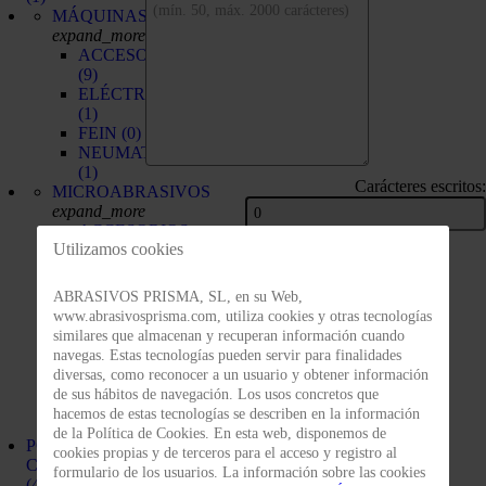
MÁQUINAS
expand_more
ACCESORIOS
(9)
ELÉCTRICAS
(1)
FEIN
(0)
NEUMATICAS
(1)
Carácteres escritos:
MICROABRASIVOS
expand_more
ACCESORIOS
Utilizamos cookies
(0)
Enviar consulta
COMPUESTOS
FINESSE-
ABRASIVOS PRISMA, SL, en su Web,
IT
(0)
www.abrasivosprisma.com, utiliza cookies y otras tecnologías
DISCOS
similares que almacenan y recuperan información cuando
(0)
navegas. Estas tecnologías pueden servir para finalidades
HOJAS
diversas, como reconocer a un usuario y obtener información
(0)
de sus hábitos de navegación. Los usos concretos que
ROLLOS
hacemos de estas tecnologías se describen en la información
(0)
de la Política de Cookies. En esta web, disponemos de
POLEAS DE
cookies propias y de terceros para el acceso y registro al
CONTACTO
formulario de los usuarios. La información sobre las cookies
(4)