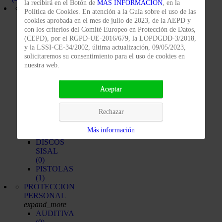
la recibirá en el Botón de
MAS INFORMACIÓN
, en la
PRODUCTOS
Política de Cookies. En atención a la Guía sobre el uso de las
PULIMENTACIÓN
cookies aprobada en el mes de julio de 2023, de la AEPD y
expand_more
con los criterios del Comité Europeo en Protección de Datos,
DISCOS
(CEPD), por el RGPD-UE-2016/679, la LOPDGDD-3/2018,
ALGODÓN
y la LSSI-CE-34/2002, última actualización, 09/05/2023,
(0)
solicitaremos su consentimiento para el uso de cookies en
DISCOS
nuestra web.
ALGODÓN-
SISAL
(0)
Aceptar
DISCOS
ALGODÓN-
Rechazar
SISAL
VENTILADO
Más información
(0)
DISCOS
SISAL
(0)
PISTOLAS
(1)
PROTECCION
PERSONAL
expand_more
AUDITIVA