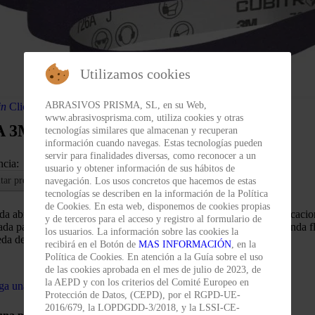
Utilizamos cookies
ABRASIVOS PRISMA, SL, en su Web,
in
Clic para ampliar imagen
www.abrasivosprisma.com, utiliza cookies y otras
A 3M™ Cubitron™ II
tecnologías similares que almacenan y recuperan
información cuando navegas. Estas tecnologías pueden
servir para finalidades diversas, como reconocer a un
ncia:
usuario y obtener información de sus hábitos de
itar precio
navegación. Los usos concretos que hacemos de estas
tecnologías se describen en la información de la Política
de Cookies. En esta web, disponemos de cookies propias
da abrasiva 726A 3M™ Cubitron™ II se usa ampliamente en aplicacio
y de terceros para el acceso y registro al formulario de
da para procesos manuales, robotizados y automatizados. Esta banda fl
los usuarios. La información sobre las cookies la
da de contacto suave o al aire.
recibirá en el Botón de
MAS INFORMACIÓN
, en la
Política de Cookies. En atención a la Guía sobre el uso
de las cookies aprobada en el mes de julio de 2023, de
la AEPD y con los criterios del Comité Europeo en
ga una pregunta
Protección de Datos, (CEPD), por el RGPD-UE-
2016/679, la LOPDGDD-3/2018, y la LSSI-CE-