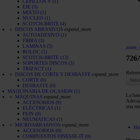
CEPILLOS V
(1)
EJE
(3)
MIXTO
(1)
NUCLEO
(1)
SCOTCH-BRITE
(4)
DISCOS ABRASIVOS
expand_more
AUTOADESIVO
(1)
FIBRA
(3)
LAMINAS
(5)
zoom_
ROLOC
(1)
726
SCOTCH-BRITE
(13)
SOPORTES DISCOS
(3)
TRIZACT
(1)
Refere
DISCOS DE CORTE Y DESBASTE
expand_more
CORTE
(0)
Solic
DESBASTE
(0)
MAQUINARIA DE OCASION
(1)
La ban
MÁQUINAS
expand_more
Adecua
ACCESORIOS
(9)
una rue
ELÉCTRICAS
(1)
FEIN
(0)
NEUMATICAS
(1)
MICROABRASIVOS
expand_more
Ha
ACCESORIOS
(0)
COMPUESTOS FINESSE-IT
(0)