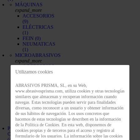
MÁQUINAS
expand_more
ACCESORIOS
(9)
ELÉCTRICAS
(1)
FEIN
(0)
NEUMATICAS
(1)
MICROABRASIVOS
expand_more
ACCESORIOS
Utilizamos cookies
(0)
COMPUESTOS
FINESSE-
ABRASIVOS PRISMA, SL, en su Web,
IT
(0)
www.abrasivosprisma.com, utiliza cookies y otras tecnologías
DISCOS
similares que almacenan y recuperan información cuando
(0)
navegas. Estas tecnologías pueden servir para finalidades
HOJAS
diversas, como reconocer a un usuario y obtener información
(0)
de sus hábitos de navegación. Los usos concretos que
ROLLOS
hacemos de estas tecnologías se describen en la información
(0)
de la Política de Cookies. En esta web, disponemos de
POLEAS DE
cookies propias y de terceros para el acceso y registro al
CONTACTO
formulario de los usuarios. La información sobre las cookies
(4)