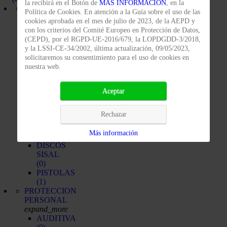
la recibirá en el Botón de
MAS INFORMACIÓN
, en la
PRODUCTOS
Política de Cookies. En atención a la Guía sobre el uso de las
PULIMENTACIÓN
cookies aprobada en el mes de julio de 2023, de la AEPD y
expand_more
con los criterios del Comité Europeo en Protección de Datos,
DISCOS
(CEPD), por el RGPD-UE-2016/679, la LOPDGDD-3/2018,
ALGODÓN
y la LSSI-CE-34/2002, última actualización, 09/05/2023,
(0)
solicitaremos su consentimiento para el uso de cookies en
DISCOS
nuestra web.
ALGODÓN-
SISAL
(0)
Aceptar
DISCOS
ALGODÓN-
Rechazar
SISAL
VENTILADO
Más información
(0)
DISCOS
SISAL
(0)
PISTOLAS
(1)
PROTECCION
PERSONAL
expand_more
AUDITIVA