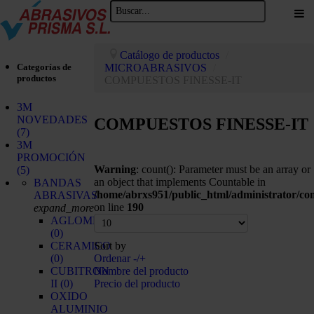
Catálogo de productos
/
Categorías de
MICROABRASIVOS
/
productos
COMPUESTOS FINESSE-IT
3M
NOVEDADES
COMPUESTOS FINESSE-IT
(7)
3M
PROMOCIÓN
Warning
: count(): Parameter must be an array or
(5)
an object that implements Countable in
BANDAS
/home/abrxs951/public_html/administrator/c
ABRASIVAS
on line
190
expand_more
AGLOMERADO
(0)
CERAMICO
Sort by
(0)
Ordenar -/+
CUBITRON
Nombre del producto
II
(0)
Precio del producto
OXIDO
ALUMINIO